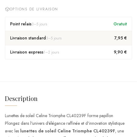
OPTIONS DE LIVRAISON
Point relais
Gratuit
3
–
5
jours
Livraison standard
7,95 €
3
–
5
jours
Livraison express
9,90 €
1
–
2
jours
Description
Lunettes de soleil Celine Triomphe CL40239F forme papillon
Plongez dans l'univers d'élégance raffinée et d'innovation stylistique
avec les
lunettes de soleil Celine Triomphe CL40239F
, une