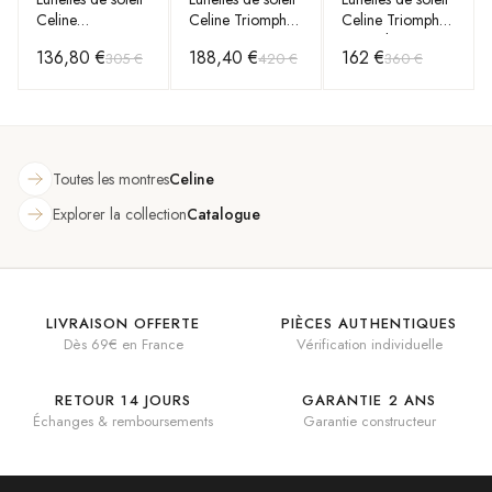
Celine
Celine Triomphe
Celine Triomphe
CL40229F
CL40239F en
01 ovales
136,80 €
188,40 €
162 €
305 €
420 €
360 €
GRAPHIC S229
acétate
CL40194U en
forme
acétate
géométrique
Toutes les montres
Celine
Explorer la collection
Catalogue
LIVRAISON OFFERTE
PIÈCES AUTHENTIQUES
Dès 69€ en France
Vérification individuelle
RETOUR 14 JOURS
GARANTIE 2 ANS
Échanges & remboursements
Garantie constructeur