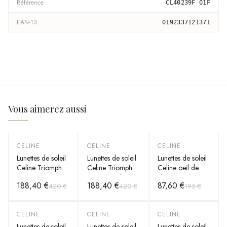
Référence
CL40239F 01F
EAN-13
0192337121371
Vous aimerez aussi
CELINE
CELINE
CELINE
-
55
%
-
55
%
-
55
%
Lunettes de soleil
Lunettes de soleil
Lunettes de soleil
Celine Triomphe
Celine Triomphe
Celine oeil de
CL40269U en
04 CL40216U
chat CL40193I
188,40 €
188,40 €
87,60 €
420 €
420 €
195 €
acétate
oeil de chat
monture en
acétate
CELINE
CELINE
CELINE
-
55
%
-
55
%
-
55
%
Lunettes de soleil
Lunettes de soleil
Lunettes de soleil