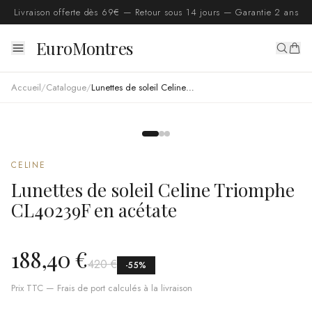
Livraison offerte dès 69€ — Retour sous 14 jours — Garantie 2 ans
EuroMontres
Accueil
/
Catalogue
/
Lunettes de soleil Celine Triomphe CL40239F en acétate
CELINE
Lunettes de soleil Celine Triomphe
CL40239F en acétate
188,40 €
420 €
-
55
%
Prix TTC — Frais de port calculés à la livraison