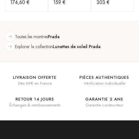
174,60 €
159 €
303 €
rectangulaire
rectangulaire
Toutes les montres
Prada
Explorer la collection
Lunettes de soleil Prada
LIVRAISON OFFERTE
PIÈCES AUTHENTIQUES
Dès 69€ en France
Vérification individuelle
RETOUR 14 JOURS
GARANTIE 2 ANS
Échanges & remboursements
Garantie constructeur