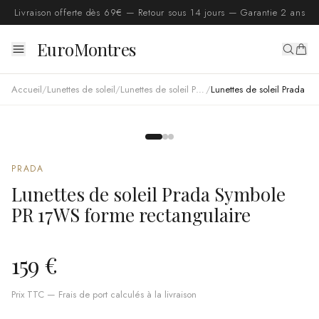
Livraison offerte dès 69€ — Retour sous 14 jours — Garantie 2 ans
EuroMontres
Accueil
/
Lunettes de soleil
/
Lunettes de soleil Prada
/
Lunettes de soleil Prada Symbole PR 17WS forme rectangulaire
PRADA
Lunettes de soleil Prada Symbole
PR 17WS forme rectangulaire
159 €
Prix TTC — Frais de port calculés à la livraison