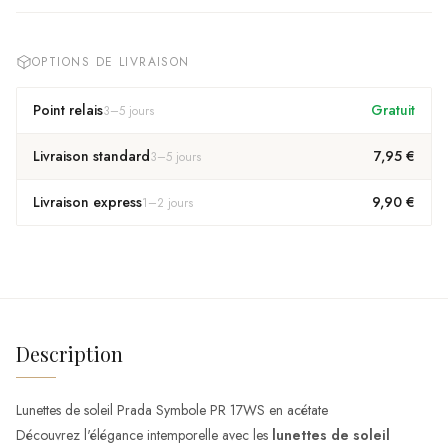
OPTIONS DE LIVRAISON
Point relais
Gratuit
3
–
5
jours
Livraison standard
7,95 €
3
–
5
jours
Livraison express
9,90 €
1
–
2
jours
Description
Lunettes de soleil Prada Symbole PR 17WS en acétate
Découvrez l'élégance intemporelle avec les
lunettes de soleil