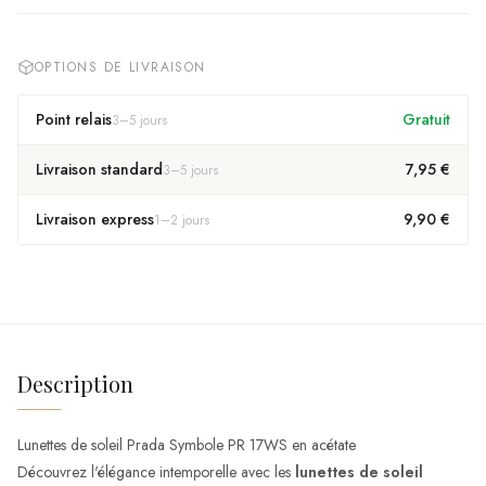
OPTIONS DE LIVRAISON
Point relais
Gratuit
3
–
5
jours
Livraison standard
7,95 €
3
–
5
jours
Livraison express
9,90 €
1
–
2
jours
Description
Lunettes de soleil Prada Symbole PR 17WS en acétate
Découvrez l'élégance intemporelle avec les
lunettes de soleil