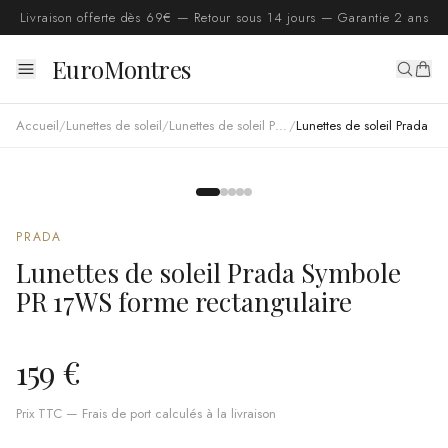
Livraison offerte dès 69€ — Retour sous 14 jours — Garantie 2 ans
EuroMontres
Accueil
/
Lunettes de soleil
/
Lunettes de soleil Prada
/
Lunettes de soleil Prada Symbole PR 17WS forme rectangulaire
PRADA
Lunettes de soleil Prada Symbole
PR 17WS forme rectangulaire
159 €
Prix TTC — Frais de port calculés à la livraison