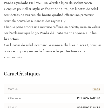
Prada Symbole
PR 17WS, un véritable bijou de sophistication.
Conçues pour allier
style et fonctionnalité
, ces lunettes de soleil
sont dotées de
verres de haute qualité
offrant une protection
optimale contre les nuisances des rayons UV.
Chaque paire arbore une monture raffinée en acétate, mise en valeur
par l'emblématique
logo Prada délicatement apposé sur les
branches
.
Ces lunettes de soleil incarnent
l'essence du luxe discret
, conçues
pour ceux qui apprécient la finesse et la
protection sans
compromis
.
Caractéristiques
Marque
Prada
Référence
PR17WS-1AB5S0
EAN-13
8056597418478