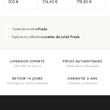
303 €
174,60 €
178,80 €
rectangulaire
Toutes les montres
Prada
Explorer la collection
Lunettes de soleil Prada
LIVRAISON OFFERTE
PIÈCES AUTHENTIQUES
Dès 69€ en France
Vérification individuelle
RETOUR 14 JOURS
GARANTIE 2 ANS
Échanges & remboursements
Garantie constructeur